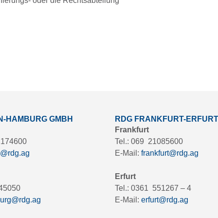
nierungs- oder die Rechtsabteilung
IN-HAMBURG GMBH
RDG FRANKFURT-ERFUR
Frankfurt
 2174600
Tel.: 069 21085600
n@rdg.ag
E-Mail:
frankfurt@rdg.ag
Erfurt
945050
Tel.: 0361 551267 – 4
urg@rdg.ag
E-Mail:
erfurt@rdg.ag