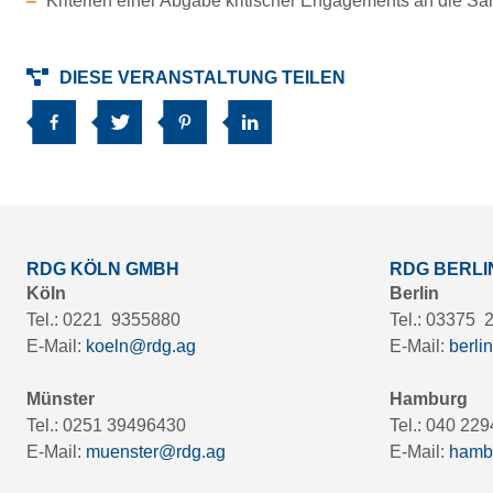
Kriterien einer Abgabe kritischer Engagements an die Sa
DIESE VERANSTALTUNG TEILEN
RDG KÖLN GMBH
RDG BERL
Köln
Berlin
Tel.: 0221 9355880
Tel.: 03375
E-Mail:
koeln@rdg.ag
E-Mail:
berli
Münster
Hamburg
Tel.: 0251 39496430
Tel.: 040 22
E-Mail:
muenster@rdg.ag
E-Mail:
hamb